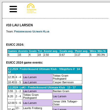
#10 LAU LARSEN
Team:
Frederikssund Ultimate Klub
EUICC 2024:
Games
Assists
Goals
Tot.
Assist avg.
Goals avg.
Point avg.
Wins
Win-%
6
15
4
19
2.50
0.67
3.17
5
83.3%
EUICC 2024 game events:
2.2.2024 Frederikssund Ultimate Klub - Viksjöfors if 14 -
12
Tobias Gram
12.35
4 - 4
Lau Larsen
Poulsgaard
18.40
6 - 5
Lau Larsen
Casper Børresen
2.2.2024 LeKi - Frederikssund Ultimate Klub 13 - 17
3.55
1 - 2
Lau Larsen
Bastian Gram
Tobias Gram
6.20
2 - 4
Lau Larsen
Poulsgaard
Jonas Ulrik Toftager-
12.00
5 - 6
Lau Larsen
Oster
13 -
Laurits Freiberg
37.40
Lau Larsen