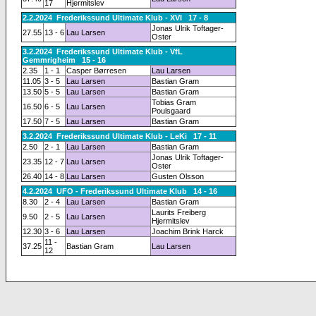
17
Hjermitslev
2.2.2024 Frederikssund Ultimate Klub - XVI 17 - 8
Jonas Ulrik Toftager-
27.55
13 - 6
Lau Larsen
Oster
3.2.2024 Frederikssund Ultimate Klub - VfL
Gemmrigheim 15 - 16
2.35
1 - 1
Casper Børresen
Lau Larsen
11.05
3 - 5
Lau Larsen
Bastian Gram
13.50
5 - 5
Lau Larsen
Bastian Gram
Tobias Gram
16.50
6 - 5
Lau Larsen
Poulsgaard
17.50
7 - 5
Lau Larsen
Bastian Gram
3.2.2024 Frederikssund Ultimate Klub - LeKi 17 - 11
2.50
2 - 1
Lau Larsen
Bastian Gram
Jonas Ulrik Toftager-
23.35
12 - 7
Lau Larsen
Oster
26.40
14 - 8
Lau Larsen
Gusten Olsson
4.2.2024 UFO - Frederikssund Ultimate Klub 14 - 16
8.30
2 - 4
Lau Larsen
Bastian Gram
Laurits Freiberg
9.50
2 - 5
Lau Larsen
Hjermitslev
12.30
3 - 6
Lau Larsen
Joachim Brink Harck
11 -
37.25
Bastian Gram
Lau Larsen
12